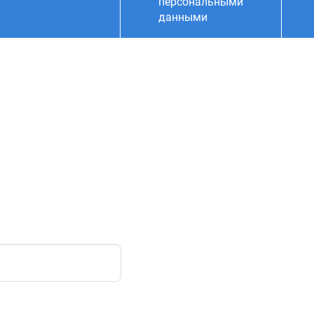
персональными
данными
Функции Учреждения