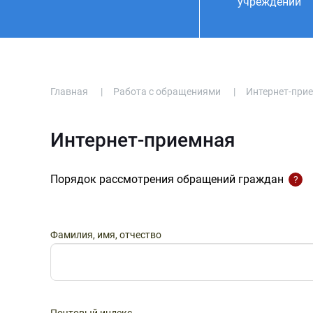
учреждении
Учредительные документы
Приватизация
Руководст
Интернет
Главная
|
Работа с обращениями
|
Интернет-при
Противодействие коррупции
Вакансии
Интернет-приемная
Порядок рассмотрения обращений граждан
?
Фамилия, имя, отчество